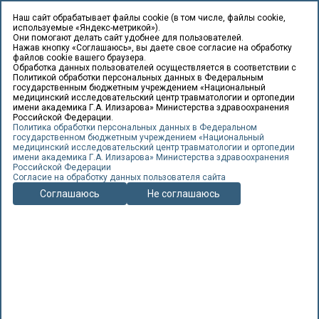
Наш сайт обрабатывает файлы cookie (в том числе, файлы cookie,
используемые «Яндекс-метрикой»).
Они помогают делать сайт удобнее для пользователей.
Нажав кнопку «Соглашаюсь», вы даете свое согласие на обработку
файлов cookie вашего браузера.
Обработка данных пользователей осуществляется в соответствии с
Политикой обработки персональных данных в Федеральным
государственным бюджетным учреждением «Национальный
медицинский исследовательский центр травматологии и ортопедии
имени академика Г.А. Илизарова» Министерства здравоохранения
Главная
Российской Федерации.
Политика обработки персональных данных в Федеральном
государственном бюджетным учреждением «Национальный
медицинский исследовательский центр травматологии и ортопедии
имени академика Г.А. Илизарова» Министерства здравоохранения
Российской Федерации
Ilizarov Centre Education
Согласие на обработку данных пользователя сайта
Соглашаюсь
Не соглашаюсь
Federal State Budgetary Institution «National Ilizarov Medical
Research Centre for Traumatology and Ortopaedics» Ministry
Healthcare, Russian Federation runs several training programs
Program
2025